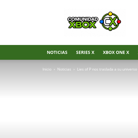
Noticias
de
Xbox
Series
X|S,
Xbox
One
NOTICIAS
SERIES X
XBOX ONE X
y
Xbox
Inicio
Noticias
Lies of P nos traslada a su universo
360
–
Comunidad
Xbox