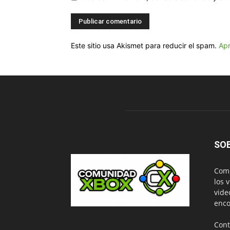
Este sitio usa Akismet para reducir el spam.
Apr
SO
Comu
los 
vide
enco
Cont