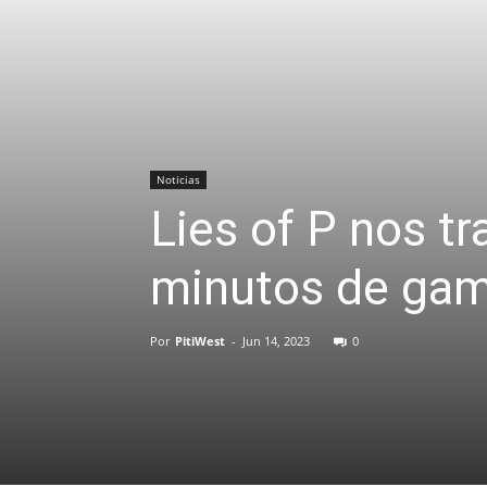
Noticias
Lies of P nos t
minutos de gam
Por
PitiWest
-
Jun 14, 2023
0