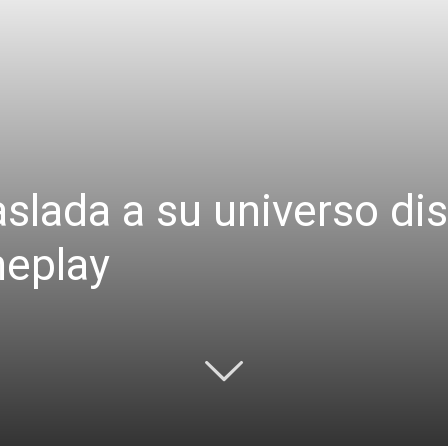
raslada a su universo di
eplay