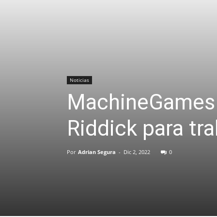
Noticias
MachineGames c
Riddick para tr
Por
Adrian Segura
-
Dic 2, 2022
0