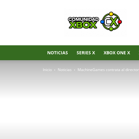
Noticias
de
Xbox
Series
X|S,
Xbox
One
NOTICIAS
SERIES X
XBOX ONE X
y
Xbox
Inicio
Noticias
MachineGames contrata al director 
360
–
Comunidad
Xbox