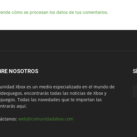
ende cómo se procesan los datos de tus comentarios.
BRE NOSOTROS
S
nidad Xbox es un medio especializado en el mundo de
videojuegos, encontrarás todas las noticias de Xbox y
ojuegos. Todas las novedades que te importan las
ntrarás aquí.
áctanos:
web@comunidadxbox.com