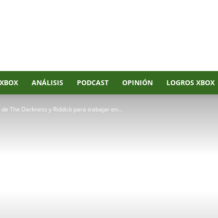
XBOX
ANÁLISIS
PODCAST
OPINIÓN
LOGROS XBOX
de The Darkness y Riddick para trabajar en...