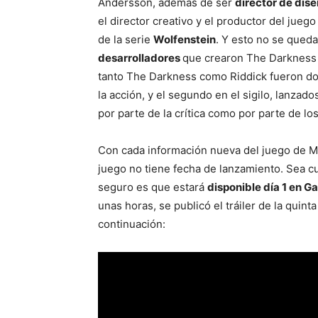
Andersson, además de ser
director de dis
el director creativo y el productor del jue
de la serie
Wolfenstein
. Y esto no se qued
desarrolladores
que crearon The Darkness 
tanto The Darkness como Riddick fueron do
la acción, y el segundo en el sigilo, lanza
por parte de la crítica como por parte de lo
Con cada información nueva del juego de Mi
juego no tiene fecha de lanzamiento. Sea cu
seguro es que estará
disponible día 1 en 
unas horas, se publicó el tráiler de la quint
continuación: