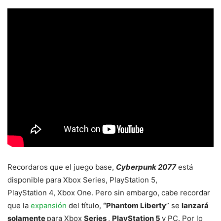
Recordaros que el juego base,
Cyberpunk 2077
está
disponible para Xbox Series, PlayStation 5,
PlayStation 4, Xbox One. Pero sin embargo, cabe recordar
que la
expansión
del título,
“Phantom Liberty
” se
lanzará
solamente
para Xbox
Series
,
PlayStation 5
y PC. Por lo