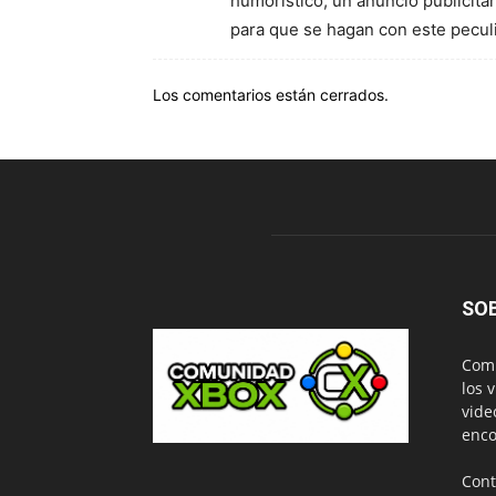
humorístico, un anuncio publicita
para que se hagan con este peculia
Los comentarios están cerrados.
SO
Comu
los 
vide
enco
Cont