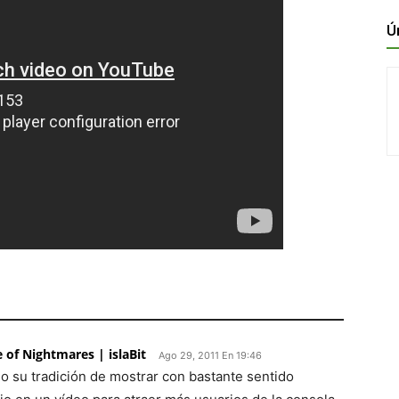
Ú
 of Nightmares | islaBit
Ago 29, 2011 En 19:46
o su tradición de mostrar con bastante sentido