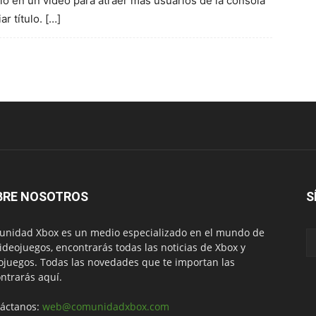
rio en un vídeo para atraer más usuarios de la consola
r título. […]
BRE NOSOTROS
S
nidad Xbox es un medio especializado en el mundo de
videojuegos, encontrarás todas las noticias de Xbox y
ojuegos. Todas las novedades que te importan las
ntrarás aquí.
áctanos:
web@comunidadxbox.com