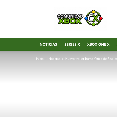
Noticias
de
Xbox
Series
X|S,
Xbox
One
NOTICIAS
SERIES X
XBOX ONE X
y
Xbox
Inicio
Noticias
Nuevo tráiler humorístico de Rise 
360
–
Comunidad
Xbox