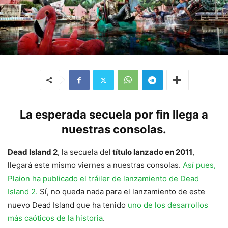
La esperada secuela por fin llega a
nuestras consolas.
Dead Island 2
, la secuela del
título lanzado en 2011
,
llegará este mismo viernes a nuestras consolas.
Así pues,
Plaion ha publicado el tráiler de lanzamiento de Dead
Island 2.
Sí, no queda nada para el lanzamiento de este
nuevo Dead Island que ha tenido
uno de los desarrollos
más caóticos de la historia
.