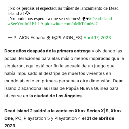
¡No os perdáis el espectacular tráiler de lanzamiento de Dead
Island 2! 🧟
¡No podemos esperar a que sea viernes! 🐥♥️
#DeadIsland
#SeeYouInHELLA
pic.twitter.com/nMhTfmd6s7
— PLAION España 🐥 (@PLAION_ES)
April 17, 2023
Doce años después de la primera entrega
y olvidando las
pocas iteraciones paralelas más o menos inspiradas que le
siguieron, aquí está por fin la secuela de un juego que
había impulsado el destripe de muertos vivientes en
mundo abierto en primera persona a otra dimensión. Dead
Island 2 abandona las islas de Papúa Nueva Guinea para
ubicarse en
la ciudad de Los Ángeles.
Dead Island 2 saldrá a la venta en Xbox Series X|S, Xbox
One
, PC, Playstation 5 y Playstation 4
el 21 de abril de
2023.