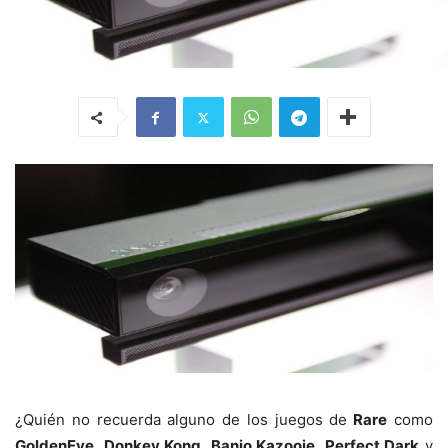
¿Quién no recuerda alguno de los juegos de
Rare
como
GoldenEye
,
Donkey Kong
,
Banjo Kazooie
,
Perfect Dark
y