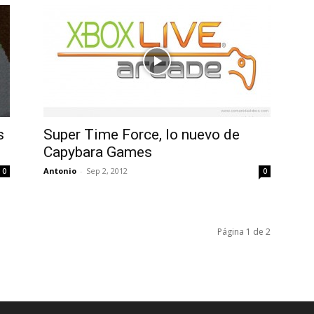
s
Super Time Force, lo nuevo de
Capybara Games
Antonio
-
Sep 2, 2012
0
0
Página 1 de 2