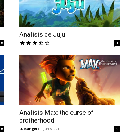
Análisis de Juju
0
1
Análisis Max: the curse of
brotherhood
Luisangelo
-
Jun 8, 2014
0
0