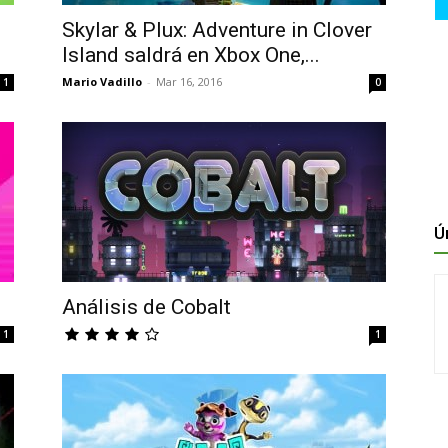
Skylar & Plux: Adventure in Clover
Island saldrá en Xbox One,...
Mario Vadillo
-
Mar 16, 2016
1
0
Ú
Análisis de Cobalt
1
1