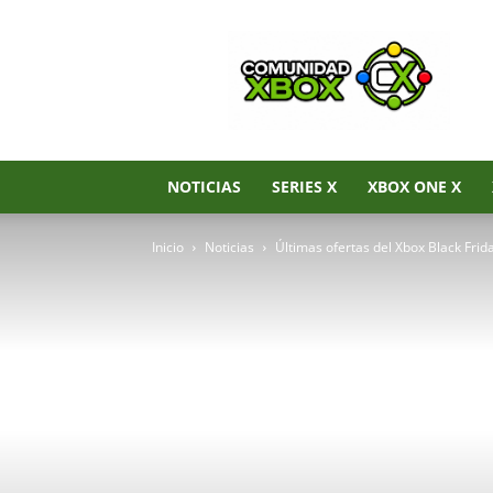
Noticias
de
Xbox
Series
X|S,
Xbox
One
NOTICIAS
SERIES X
XBOX ONE X
y
Xbox
Inicio
Noticias
Últimas ofertas del Xbox Black Frid
360
–
Comunidad
Xbox