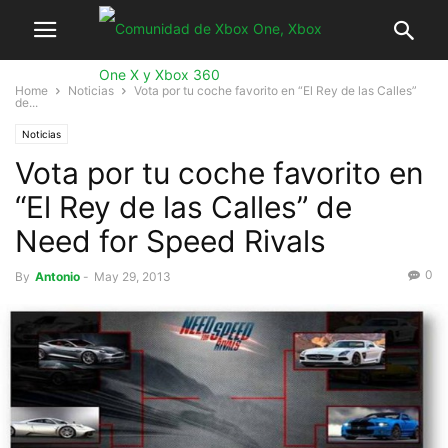
Home
Noticias
Vota por tu coche favorito en “El Rey de las Calles”
de...
Noticias
Vota por tu coche favorito en
“El Rey de las Calles” de
Need for Speed Rivals
0
By
Antonio
-
May 29, 2013