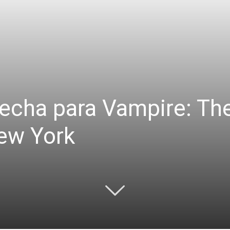
fecha para Vampire: T
ew York