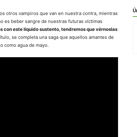
Ú
os otros vampiros que van en nuestra contra, mientras
o es beber sangre de nuestras futuras víctimas
s con este líquido sustento, tendremos que vérnoslas
ítulo, se completa una saga que aquellos amantes de
ndo como agua de mayo.