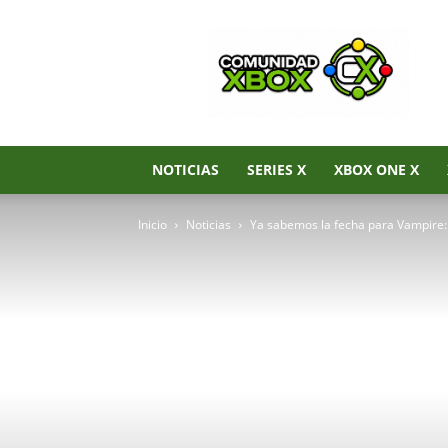
Noticias
de
Xbox
Series
X|S,
Xbox
One
NOTICIAS
SERIES X
XBOX ONE X
y
Xbox
Inicio
Noticias
Ya sabemos la fecha para Vampire:
360
–
Comunidad
Xbox