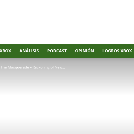
XBOX
ANÁLISIS
PODCAST
OPINIÓN
LOGROS XBOX
 The Masquerade – Reckoning of New...