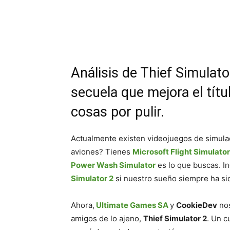
Cuota
Análisis de Thief Simulat
secuela que mejora el títu
cosas por pulir.
Actualmente existen videojuegos de simulac
aviones? Tienes
Microsoft Flight Simulator
Power Wash Simulator
es lo que buscas. I
Simulator 2
si nuestro sueño siempre ha sid
Ahora,
Ultimate Games SA
y
CookieDev
nos
amigos de lo ajeno,
Thief Simulator 2
. Un c