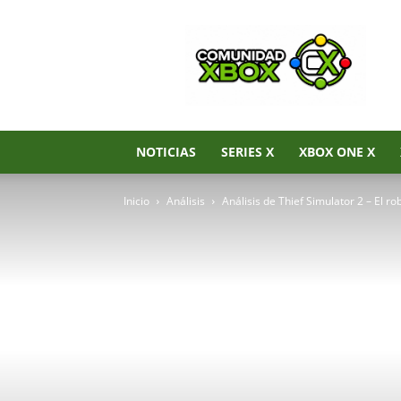
Noticias
de
Xbox
Series
X|S,
Xbox
One
NOTICIAS
SERIES X
XBOX ONE X
y
Xbox
Inicio
Análisis
Análisis de Thief Simulator 2 – El ro
360
–
Comunidad
Xbox