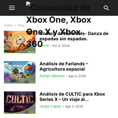
Home
blog
Análsis de Nine Sols- Danza de
espadas sin espadas.
Oortii
-
Dic 4, 2024
Análisis de Farlands –
Agricultura espacial
Adrian Moreno
-
Ago 5, 2026
Análisis de CULTIC para Xbox
Series X – Un viaje al...
Jorge López
-
Ago 3, 2026