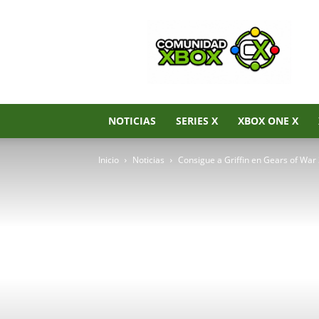
Noticias
de
Xbox
Series
X|S,
Xbox
One
NOTICIAS
SERIES X
XBOX ONE X
y
Xbox
Inicio
Noticias
Consigue a Griffin en Gears of War
360
–
Comunidad
Xbox