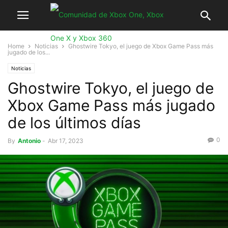
Home
Noticias
Ghostwire Tokyo, el juego de Xbox Game Pass más
jugado de los...
Noticias
Ghostwire Tokyo, el juego de
Xbox Game Pass más jugado
de los últimos días
0
By
Antonio
-
Abr 17, 2023