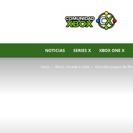
Noticias
de
Xbox
Series
X|S,
Xbox
One
NOTICIAS
SERIES X
XBOX ONE X
y
Xbox
Inicio
Retro, Arcade e Indie
Grandes juegos de Xbox
360
–
Comunidad
Xbox