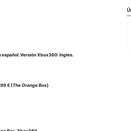
Ú
 español. Versión Xbox360: Ingles.
99 € (
The Orange Box
)
nge Box
, Xbox360.