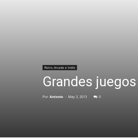
Retro, Arcade e Indie
Grandes juegos 
Por
Antonio
-
May 3, 2013
0