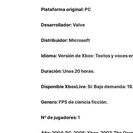
Plataforma original:
PC
Desarrollador:
Valve
Distribuidor:
Microsoft
Idioma:
Versión de Xbox: Textos y voces en
Duración:
Unas 20 horas.
Disponible XboxLive:
Si: Bajo demanda: 19.
Genero:
FPS de ciencia ficción.
Nº de jugadores:
1
Año:
2004: PC. 2005: Xbox. 2007:
The Ora