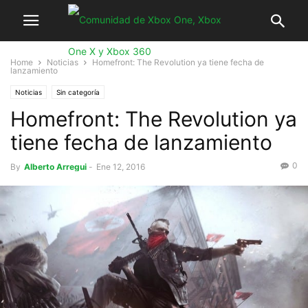
Home
Noticias
Homefront: The Revolution ya tiene fecha de
lanzamiento
Noticias
Sin categoría
Homefront: The Revolution ya
tiene fecha de lanzamiento
0
By
Alberto Arregui
-
Ene 12, 2016