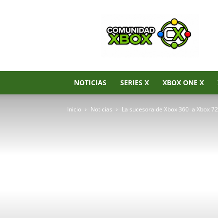
Noticias
de
Xbox
Series
X|S,
Xbox
One
NOTICIAS
SERIES X
XBOX ONE X
y
Xbox
Inicio
Noticias
La sucesora de Xbox 360 la Xbox 720
360
–
Comunidad
Xbox