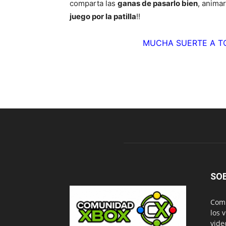
comparta las
ganas de pasarlo bien
, animar
juego por la patilla
!!
MUCHA SUERTE A TO
SO
Comu
los 
vide