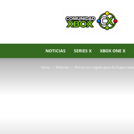
Noticias
de
Xbox
Series
X|S,
Xbox
One
NOTICIAS
SERIES X
XBOX ONE X
y
Xbox
Inicio
Noticias
Porra con regalo para la Supercopa
360
–
Comunidad
Xbox