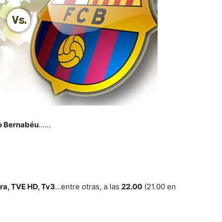
o Bernabéu
……
ra, TVE HD, Tv3
…entre otras, a las
22.00
(21.00 en