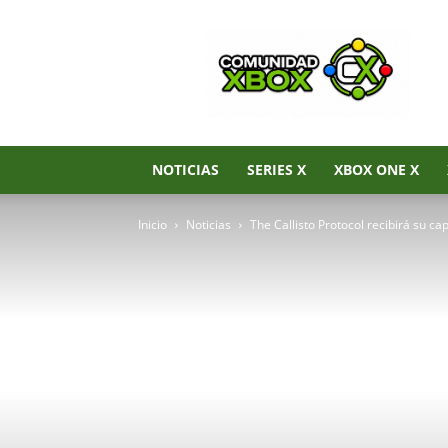
Noticias
de
Xbox
Series
X|S,
Xbox
One
NOTICIAS
SERIES X
XBOX ONE X
y
Xbox
Inicio
Noticias
The Callisto Protocol recibirá su ca
360
–
Comunidad
Xbox