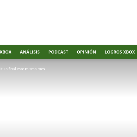
XBOX
ANÁLISIS
PODCAST
OPINIÓN
LOGROS XBOX
pítulo final este mismo mes